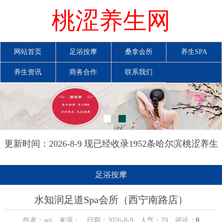
桃涩养生网
网站首页
足浴按摩
桑拿会所
养生SPA
养生资讯
商务合作
联系我们
更新时间：2026-8-9 现已经收录1952条哈尔滨桃涩养生
网信息
足浴按摩
水知润足道Spa会所（西宁南路店）
作者：aqi 来源： 日期：2026-8-9 人气：
29
评论：
0