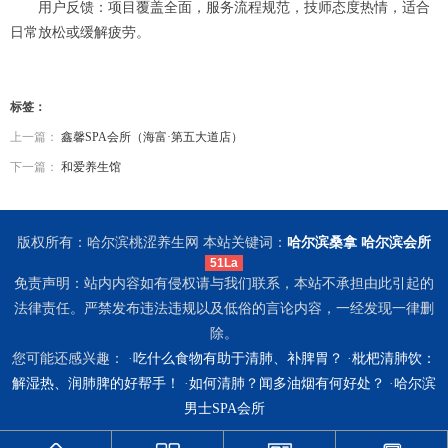
用户反馈：项目覆盖全面，服务流程规范，技师态度热情，适合
日常放松或缓解疲劳。
标签：
上一篇：
鑫馨SPA会所（海富·第五大道店）
下一篇：
和爱养生馆
版权所有：哈尔滨桃涩养生网 本站关键词：
哈尔滨桑拿
哈尔滨会所
51La
免责声明：站内内容如有侵权请与我们联系，本站不承担由此引起的
法律责任。严禁发布违法违规以及低俗的言论内容，一经发现一律删
除。
您可能还感兴趣： ·
吃什么食物有助于清肺、补脾胃？
·
枇杷清肺饮：
解湿热、润肺脾的好帮手！
·
如何清肺？闻多油烟有何好处？
·
哈尔滨
男士SPA会所